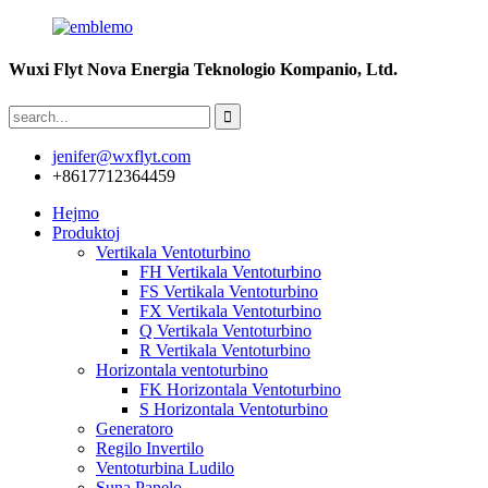
Wuxi Flyt Nova Energia Teknologio Kompanio, Ltd.
jenifer@wxflyt.com
+8617712364459
Hejmo
Produktoj
Vertikala Ventoturbino
FH Vertikala Ventoturbino
FS Vertikala Ventoturbino
FX Vertikala Ventoturbino
Q Vertikala Ventoturbino
R Vertikala Ventoturbino
Horizontala ventoturbino
FK Horizontala Ventoturbino
S Horizontala Ventoturbino
Generatoro
Regilo Invertilo
Ventoturbina Ludilo
Suna Panelo