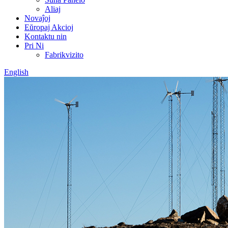
Aliaj
Novaĵoj
Eŭropaj Akcioj
Kontaktu nin
Pri Ni
Fabrikvizito
English