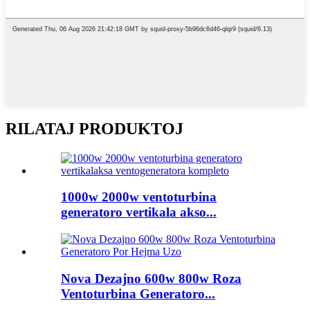
RILATAJ PRODUKTOJ
1000w 2000w ventoturbina
generatoro vertikala akso...
Nova Dezajno 600w 800w Roza
Ventoturbina Generatoro...