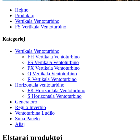
Hejmo
Produktoj
Vertikala Ventoturbino
FS Vertikala Ventoturbino
Kategorioj
Vertikala Ventoturbino
FH Vertikala Ventoturbino
FS Vertikala Ventoturbino
FX Vertikala Ventoturbino
Q Vertikala Ventoturbino
R Vertikala Ventoturbino
Horizontala ventoturbino
FK Horizontala Ventoturbino
S Horizontala Ventoturbino
Generatoro
Regilo Invertilo
Ventoturbina Ludilo
Suna Panelo
Aliaj
Elstaraj produktoj