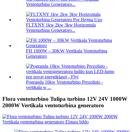
Ventoturbina Generatoro...
FLTXNY 1kw 2kw 3kw Horizontala
Ventoturbina Generatoro...
FH 1000W – 30KW Vertikala Ventoturbina
Generatoro
Pogranda 10kw Ventoturbino Prezolisto -
vertikala w ...
Flora ventoturbino Tulipa turbino 12V 24V 1000W
2000W Vertikala ventoturbina generatoro