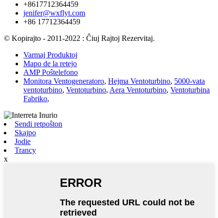
+8617712364459
jenifer@wxflyt.com
+86 17712364459
© Kopirajto - 2011-2022 : Ĉiuj Rajtoj Rezervitaj.
Varmaj Produktoj
Mapo de la retejo
AMP Poŝtelefono
Monitora Ventogeneratoro
,
Hejma Ventoturbino
,
5000-vata
ventoturbino
,
Ventoturbino
,
Aera Ventoturbino
,
Ventoturbina
Fabriko
,
Sendi retpoŝton
Skajpo
Jodie
Trancy
x