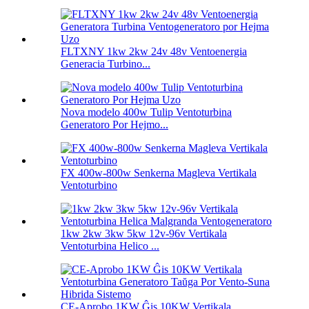
FLTXNY 1kw 2kw 24v 48v Ventoenergia
Generacia Turbino...
Nova modelo 400w Tulip Ventoturbina
Generatoro Por Hejmo...
FX 400w-800w Senkerna Magleva Vertikala
Ventoturbino
1kw 2kw 3kw 5kw 12v-96v Vertikala
Ventoturbina Helico ...
CE-Aprobo 1KW Ĝis 10KW Vertikala