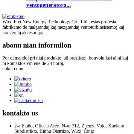
ventogeneratoro...
Wuxi Flyt New Energy Technology Co., Ltd., estas profesia
fabrikanto de malgrandaj kaj mezgrandaj ventoturbinsistemoj kaj
koncernaj akcesoraĵoj.
abonu nian informilon
Por demandoj pri niaj produktoj aŭ prezlistoj, bonvolu lasi al ni kaj
ni kontaktos vin ene de 24 horoj.
enketo nun
kontakto
us
2-a Etaĝo, Oficeja Areo, N-ro 712, Zhenze Vojo, Xuelang
Subdistrikto, Binhu Distrikto, Wuxi, Ĉinio