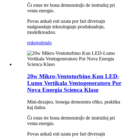
Ĝi estas tre bona demonstraĵo de instruiloj pri
venta energio.
Povas ankaŭ esti uzata por fari diversajn
malgrandajn teknologiajn produktadojn,
modelkreadon.
enketo
detalo
20w Mikro-Ventoturbino Kun LED-
Lumo Vertikala Ventogeneratoro Por
Nova Energia Scienca Klaso
Mini-dezajno, bonega demonstra efiko, praktika
kaj daŭra.
Ĝi estas tre bona demonstraĵo de instruiloj pri
venta energio.
Povas ankaŭ esti uzata por fari diversajn