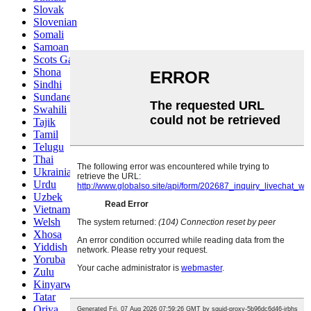
Slovak
Slovenian
Somali
Samoan
Scots Gaelic
Shona
Sindhi
Sundanese
Swahili
Tajik
Tamil
Telugu
Thai
Ukrainian
Urdu
Uzbek
Vietnamese
Welsh
Xhosa
Yiddish
Yoruba
Zulu
Kinyarwanda
Tatar
Oriya