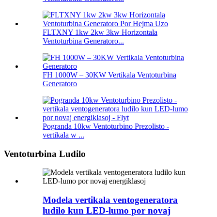
FLTXNY 1kw 2kw 3kw Horizontala
Ventoturbina Generatoro...
FH 1000W – 30KW Vertikala Ventoturbina
Generatoro
Pogranda 10kw Ventoturbino Prezolisto -
vertikala w ...
Ventoturbina Ludilo
Modela vertikala ventogeneratora
ludilo kun LED-lumo por novaj