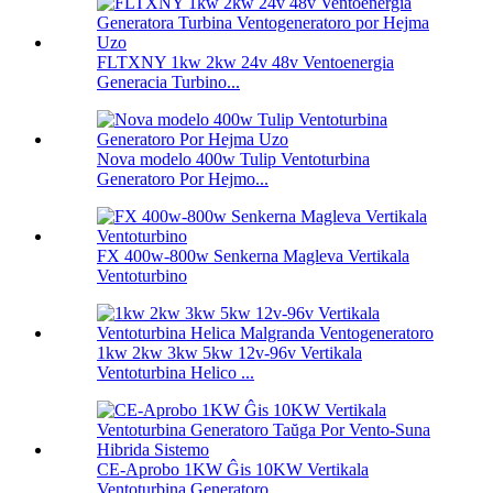
FLTXNY 1kw 2kw 24v 48v Ventoenergia
Generacia Turbino...
Nova modelo 400w Tulip Ventoturbina
Generatoro Por Hejmo...
FX 400w-800w Senkerna Magleva Vertikala
Ventoturbino
1kw 2kw 3kw 5kw 12v-96v Vertikala
Ventoturbina Helico ...
CE-Aprobo 1KW Ĝis 10KW Vertikala
Ventoturbina Generatoro...