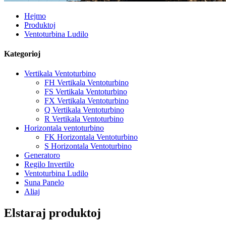
Hejmo
Produktoj
Ventoturbina Ludilo
Kategorioj
Vertikala Ventoturbino
FH Vertikala Ventoturbino
FS Vertikala Ventoturbino
FX Vertikala Ventoturbino
Q Vertikala Ventoturbino
R Vertikala Ventoturbino
Horizontala ventoturbino
FK Horizontala Ventoturbino
S Horizontala Ventoturbino
Generatoro
Regilo Invertilo
Ventoturbina Ludilo
Suna Panelo
Aliaj
Elstaraj produktoj