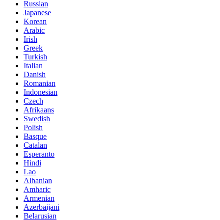
Russian
Japanese
Korean
Arabic
Irish
Greek
Turkish
Italian
Danish
Romanian
Indonesian
Czech
Afrikaans
Swedish
Polish
Basque
Catalan
Esperanto
Hindi
Lao
Albanian
Amharic
Armenian
Azerbaijani
Belarusian