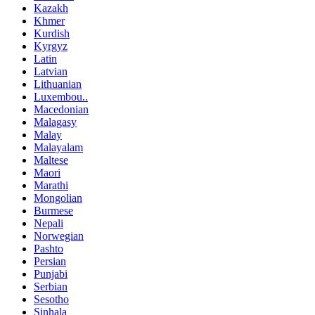
Kazakh
Khmer
Kurdish
Kyrgyz
Latin
Latvian
Lithuanian
Luxembou..
Macedonian
Malagasy
Malay
Malayalam
Maltese
Maori
Marathi
Mongolian
Burmese
Nepali
Norwegian
Pashto
Persian
Punjabi
Serbian
Sesotho
Sinhala