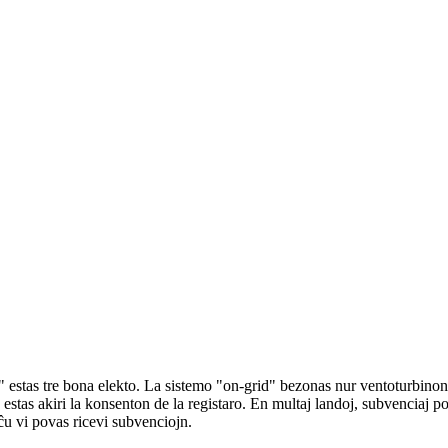
" estas tre bona elekto. La sistemo "on-grid" bezonas nur ventoturbinon
stas akiri la konsenton de la registaro. En multaj landoj, subvenciaj pol
ĉu vi povas ricevi subvenciojn.