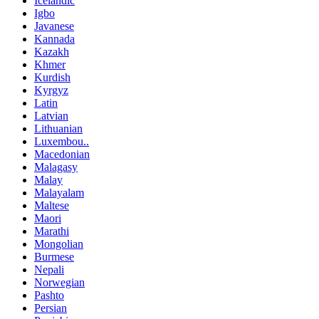
Icelandic
Igbo
Javanese
Kannada
Kazakh
Khmer
Kurdish
Kyrgyz
Latin
Latvian
Lithuanian
Luxembou..
Macedonian
Malagasy
Malay
Malayalam
Maltese
Maori
Marathi
Mongolian
Burmese
Nepali
Norwegian
Pashto
Persian