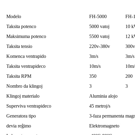
Modelo
FH-5000
FH-
Taksita potenco
5000 vatoj
10 
Maksimuma potenco
5500 vatoj
12 
Taksita tensio
220v-380v
300v
Komenca ventrapido
3m/s
3m/s
Taksita ventrapideco
10m/s
10m/
Taksita RPM
350
200
Nombro da klingoj
3
3
Klingoj materialo
Aluminia alojo
Superviva ventrapideco
45 metroj/s
Generatora tipo
3-faza permanenta magn
devia reĝimo
Elektromagneto