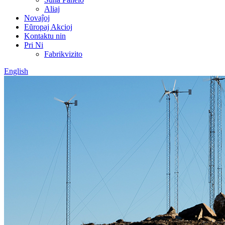
Aliaj
Novaĵoj
Eŭropaj Akcioj
Kontaktu nin
Pri Ni
Fabrikvizito
English