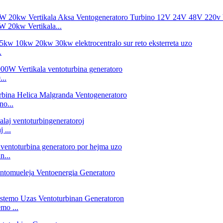
20kw Vertikala...
.
..
o...
 ...
n...
mo ...