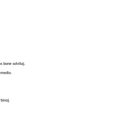
s bone solvitaj.
a medio.
rbinoj.