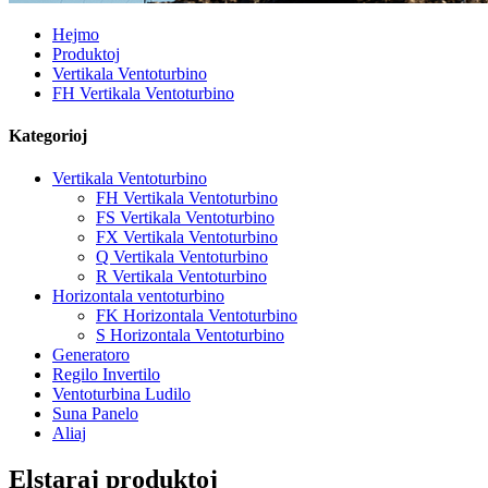
Hejmo
Produktoj
Vertikala Ventoturbino
FH Vertikala Ventoturbino
Kategorioj
Vertikala Ventoturbino
FH Vertikala Ventoturbino
FS Vertikala Ventoturbino
FX Vertikala Ventoturbino
Q Vertikala Ventoturbino
R Vertikala Ventoturbino
Horizontala ventoturbino
FK Horizontala Ventoturbino
S Horizontala Ventoturbino
Generatoro
Regilo Invertilo
Ventoturbina Ludilo
Suna Panelo
Aliaj
Elstaraj produktoj