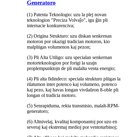
Generatoro
(1) Patenta Teknologio: uzu la plej novan
teknologion "Preciza Volvaĵo", igu ĝin pli
internacie konkurenciva;
(2) Origina Strukturo: uzu diskan senkernan
motoron por okazigi tradician motoron, kio
malpliigas volumenon kaj pezon;
(3) Pli Alta Utiligo: uzu specialan senkernan
motorteknologion por forigi la uzajn
proplempunktojn de pli malalta venta energio;
(4) Pli alta fidindeco: speciala strukturo pliigas la
rilatumon inter potenco kaj volumeno, potenco
kaj pezo, kaj havas longan vivdaŭron 8-oble pli
longan ol tradicia motoro.
(5) Senrapiduma, rekta transmisio, malalt-RPM-
generatoro;
(6) Altnivelaj, kvalitaj komponantoj por uzo en
severaj kaj ekstremaj medioj por ventoturbinoj;