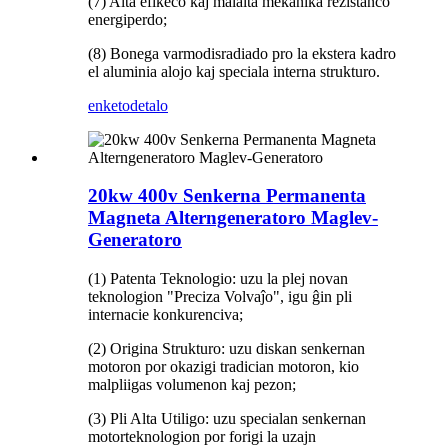
(7) Alta efikeco kaj malalta mekanika rezistanco
energiperdo;
(8) Bonega varmodisradiado pro la ekstera kadro
el aluminia alojo kaj speciala interna strukturo.
enketo
detalo
20kw 400v Senkerna Permanenta
Magneta Alterngeneratoro Maglev-
Generatoro
(1) Patenta Teknologio: uzu la plej novan
teknologion "Preciza Volvaĵo", igu ĝin pli
internacie konkurenciva;
(2) Origina Strukturo: uzu diskan senkernan
motoron por okazigi tradician motoron, kio
malpliigas volumenon kaj pezon;
(3) Pli Alta Utiligo: uzu specialan senkernan
motorteknologion por forigi la uzajn