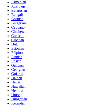
Armenian
Azerbaijani
Belarusian
Bengali
Bosnian
Bulgarian
Cebuano
Chichewa
Corsican
Croatian
Dutch
Estonian
Filipino
Finnish
Frisian
Galician
Georgian
Gujarati
Haitian
Hausa
Hawaiian
Hebrew
Hmong
Hungarian
Icelandic