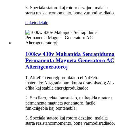
3. Speciala statoro kaj rotoro dezajno, malalta
starta rezistancomomento, bona varmodisradiado.
enketo
detalo
100kw 430v Malrapida Senrapiduma
Permanenta Magneta Generatoro AC
Alterngeneratoroj
1. Alt-efika energiproduktado el NdFeb-
materialo; Alt-grada pura kupra dratvolvado; Alt-
efika kaj stabila energiproduktado;
2. Sen ilaro, rekta transmisio, malrapida raratera
permanenta magneta generatoro, facile
funkciigebla kaj bontenebla;
3. Speciala statoro kaj rotoro dezajno, malalta
starta rezistancomomento, bona varmodisradiado.