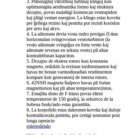
3. Plibonigitaj vitrofibraj turbinaj klingoj kun
optimumigita aerdinamika formo kaj struktura
dezajno, povas malaltigi komencan ventrapidon
kaj pliigi ventan energion. La klingo estas kovrita
per ĝeltega rezino kaj pentrita por rezisti korodon
per aero kaj akvo.
4. La aŭtomata devia vosta rudro povigas ĉi tiun
horizontalan svingovostan ventoturbinon (la
vosto aŭtomate svingiĝas en forta vento kaj
aŭtomate revenas en sekura vento) pli altan
kontraŭtifonan kapaciton.
5. Dezajno de ekstera rotoro kun konstanta
magneto, reduktis la rezistan tordmomanton kaj
havas tre bonan varmodisradian rendimenton
kompare kun generatoroj de interna rotoro.
6. 42NSH magneta ŝtalpeco havas pli fortan
magnetismon kaj pli altan temperaturreziston.
7. Emajlita drato de F-klaso povas elteni
temperaturon de 150 gradoj, la sekureco de la
bobena funkciado estas garantiita.
8. La korpoŝelo estas dakromet-kovrita kaj dufoje
kontraŭkoroda pentrita, por certigi senruston post
longa operacio
enketo
detalo