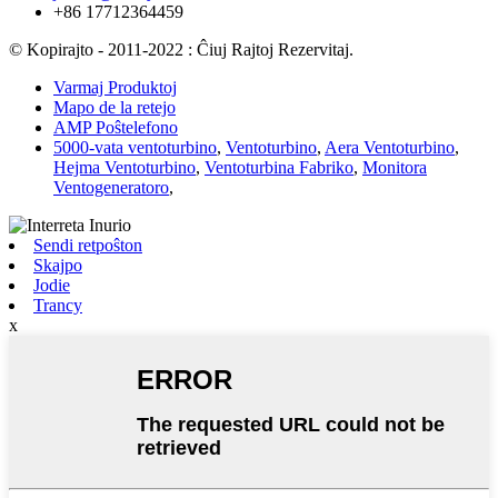
+86 17712364459
© Kopirajto - 2011-2022 : Ĉiuj Rajtoj Rezervitaj.
Varmaj Produktoj
Mapo de la retejo
AMP Poŝtelefono
5000-vata ventoturbino
,
Ventoturbino
,
Aera Ventoturbino
,
Hejma Ventoturbino
,
Ventoturbina Fabriko
,
Monitora
Ventogeneratoro
,
Sendi retpoŝton
Skajpo
Jodie
Trancy
x