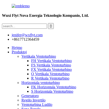
Wuxi Flyt Nova Energia Teknologio Kompanio, Ltd.
jenifer@wxflyt.com
+8617712364459
Hejmo
Produktoj
Vertikala Ventoturbino
FH Vertikala Ventoturbino
FS Vertikala Ventoturbino
FX Vertikala Ventoturbino
Q Vertikala Ventoturbino
R Vertikala Ventoturbino
Horizontala ventoturbino
FK Horizontala Ventoturbino
S Horizontala Ventoturbino
Generatoro
Regilo Invertilo
Ventoturbina Ludilo
Suna Panelo