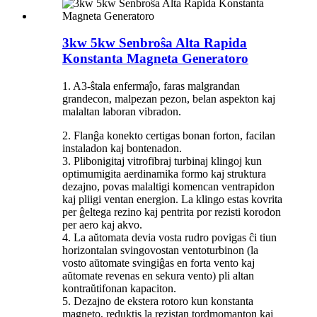
3kw 5kw Senbroŝa Alta Rapida
Konstanta Magneta Generatoro
1. A3-ŝtala enfermaĵo, faras malgrandan
grandecon, malpezan pezon, belan aspekton kaj
malaltan laboran vibradon.
2. Flanĝa konekto certigas bonan forton, facilan
instaladon kaj bontenadon.
3. Plibonigitaj vitrofibraj turbinaj klingoj kun
optimumigita aerdinamika formo kaj struktura
dezajno, povas malaltigi komencan ventrapidon
kaj pliigi ventan energion. La klingo estas kovrita
per ĝeltega rezino kaj pentrita por rezisti korodon
per aero kaj akvo.
4. La aŭtomata devia vosta rudro povigas ĉi tiun
horizontalan svingovostan ventoturbinon (la
vosto aŭtomate svingiĝas en forta vento kaj
aŭtomate revenas en sekura vento) pli altan
kontraŭtifonan kapaciton.
5. Dezajno de ekstera rotoro kun konstanta
magneto, reduktis la rezistan tordmomanton kaj