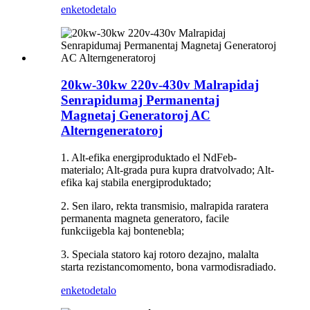
enketo
detalo
20kw-30kw 220v-430v Malrapidaj
Senrapidumaj Permanentaj
Magnetaj Generatoroj AC
Alterngeneratoroj
1. Alt-efika energiproduktado el NdFeb-
materialo; Alt-grada pura kupra dratvolvado; Alt-
efika kaj stabila energiproduktado;
2. Sen ilaro, rekta transmisio, malrapida raratera
permanenta magneta generatoro, facile
funkciigebla kaj bontenebla;
3. Speciala statoro kaj rotoro dezajno, malalta
starta rezistancomomento, bona varmodisradiado.
enketo
detalo